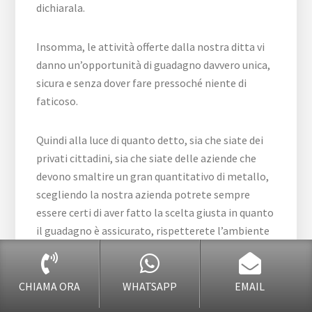
dichiarala.
Insomma, le attività offerte dalla nostra ditta vi
danno un’opportunità di guadagno davvero unica,
sicura e senza dover fare pressoché niente di
faticoso.
Quindi alla luce di quanto detto, sia che siate dei
privati cittadini, sia che siate delle aziende che
devono smaltire un gran quantitativo di metallo,
scegliendo la nostra azienda potrete sempre
essere certi di aver fatto la scelta giusta in quanto
il guadagno è assicurato, rispetterete l’ambiente
e farete
in modo tale che i materiali vengano riciclati e
riutilizzati.
CHIAMA ORA
WHATSAPP
EMAIL