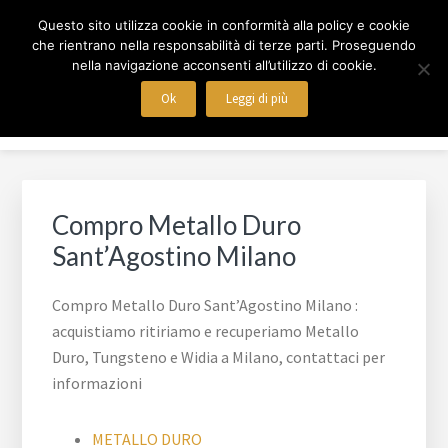
Passa
Passa
Skip
COMPRO WIDIA MILANO
Questo sito utilizza cookie in conformità alla policy e cookie
al
al
to
che rientrano nella responsabilità di terze parti. Proseguendo
contenuto
piè
footer
nella navigazione acconsenti all’utilizzo di cookie.
Acquistiamo e recuperiamo anche Metallo Duro
principale
di
navigation
Ok
Leggi di più
Menu
pagina
Compro Metallo Duro
Sant’Agostino Milano
Compro Metallo Duro Sant’Agostino Milano :
acquistiamo ritiriamo e recuperiamo Metallo
Duro, Tungsteno e Widia a Milano, contattaci per
informazioni
METALLO DURO