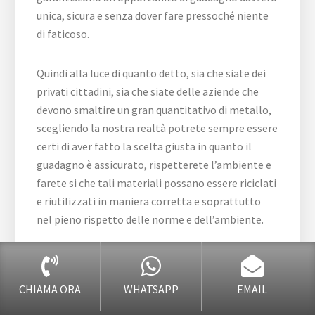
unica, sicura e senza dover fare pressoché niente
di faticoso.
Quindi alla luce di quanto detto, sia che siate dei
privati cittadini, sia che siate delle aziende che
devono smaltire un gran quantitativo di metallo,
scegliendo la nostra realtà potrete sempre essere
certi di aver fatto la scelta giusta in quanto il
guadagno è assicurato, rispetterete l’ambiente e
farete si che tali materiali possano essere riciclati
e riutilizzati in maniera corretta e soprattutto
nel pieno rispetto delle norme e dell’ambiente.
Siamo i veri esperti dei metalli
CHIAMA ORA
WHATSAPP
EMAIL
Oltre al
Ritiro Widia Brianza
, scegliendo la nostra
azienda specializzata avrete anche la possibilità