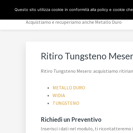
Passa
Passa
Passa
Skip
COMPRO WIDIA MILA
Questo sito utilizza cookie in conformità alla policy e cookie che
alla
al
al
to
navigazione
contenuto
piè
footer
Acquistiamo e recuperiamo anche Metallo Duro
primaria
principale
di
navigation
pagina
Ritiro Tungsteno Mese
Ritiro Tungsteno Mesero: acquistiamo ritiria
METALLO DURO
WIDIA
TUNGSTENO
Richiedi un Preventivo
Inserisci i dati nel modulo, ti ricontatteremo 