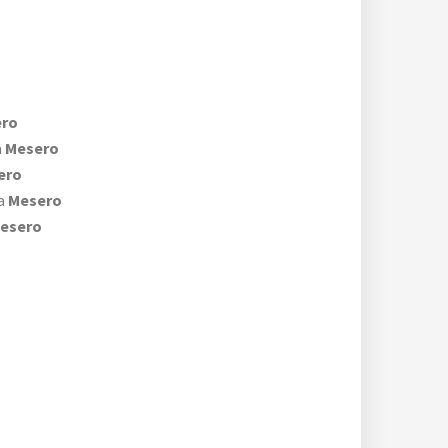
ro
a
Mesero
ero
ia
Mesero
esero
o