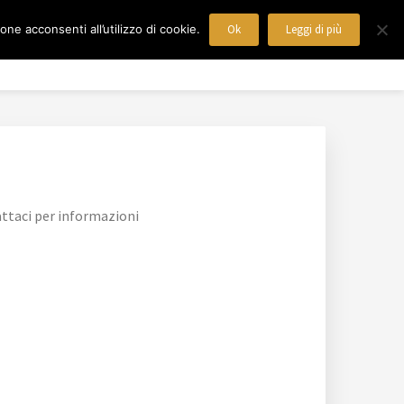
ne acconsenti all’utilizzo di cookie.
Ok
Leggi di più
 WIDIA
Blog
Mappa del Sito
Contatti
ttaci per informazioni