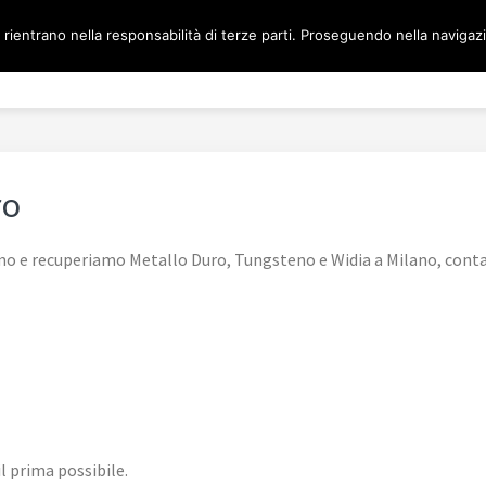
NO
 rientrano nella responsabilità di terze parti. Proseguendo nella navigazio
Home
COMPRO
ro
mo e recuperiamo Metallo Duro, Tungsteno e Widia a Milano, conta
il prima possibile.