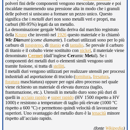
polveri fini delle componenti vengono mescolate, pressate e poi
riscaldate mantenendo una pressione alta in modo che i granuli
delle polveri si uniscano a formare un pezzo unico. Questo
significa che i
metalli duri
non sono metalli veri e propri, ma
carburi (80-95%) legati da un metallo.
La denominazione gergale Widia deriva dal marchio registrato
della
Krupp
che inventò nel
1926
questo materiale e lo chiamò
Wi
e
Dia
mant
(
come diamante
). I carburi utilizzati sono per lo più
carburo di
tungsteno
, di
titanio
e di
tantalio
. Se prevale il carburo
di titanio e il cobalto viene sostituito con
nickel
, il materiale viene
denominato
Cermet
(dall’inglese
Cer
amic
Met
al). Se i
componenti dei metalli duri o elementi simili vengono uniti
tramite fusione, si tratta di
stelliti
.
I metalli duri vengono utilizzati per realizzare utensili per processi
industriali ad asportazione di truciolo (
tornitura
,
fresatura
,
foratura
maschiatura) oppure per ogni altro processo nel quale
viene richiesto un materiale di elevata durezza (taglio,
frantumazione, etc.). Utensili in metallo duro sono più duri di
quelli in
acciaio rapido
e
super rapido
(HV 1500 rispetto a HV
1000) e resistono a temperature di taglio più elevate (1000 °C
rispetto a 600 °C) e permettono quindi velocità di lavorazione
superiori. Uno svantaggio del metallo duro è la
tenacità
minore
rispetto all’acciaio rapido.
(fonte
Wikipedia
)