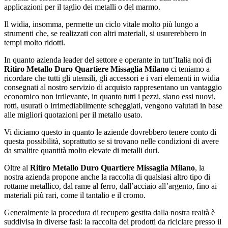
applicazioni per il taglio dei metalli o del marmo.
Il widia, insomma, permette un ciclo vitale molto più lungo a
strumenti che, se realizzati con altri materiali, si usurerebbero in
tempi molto ridotti.
In quanto azienda leader del settore e operante in tutt’Italia noi di
Ritiro Metallo Duro Quartiere Missaglia Milano
ci teniamo a
ricordare che tutti gli utensili, gli accessori e i vari elementi in widia
consegnati al nostro servizio di acquisto rappresentano un vantaggio
economico non irrilevante, in quanto tutti i pezzi, siano essi nuovi,
rotti, usurati o irrimediabilmente scheggiati, vengono valutati in base
alle migliori quotazioni per il metallo usato.
Vi diciamo questo in quanto le aziende dovrebbero tenere conto di
questa possibilità, soprattutto se si trovano nelle condizioni di avere
da smaltire quantità molto elevate di metalli duri.
Oltre al
Ritiro Metallo Duro Quartiere Missaglia Milano
, la
nostra azienda propone anche la raccolta di qualsiasi altro tipo di
rottame metallico, dal rame al ferro, dall’acciaio all’argento, fino ai
materiali più rari, come il tantalio e il cromo.
Generalmente la procedura di recupero gestita dalla nostra realtà è
suddivisa in diverse fasi: la raccolta dei prodotti da riciclare presso il