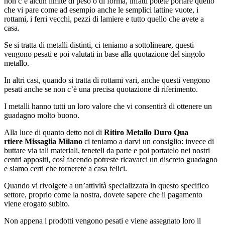
non c’è alcun limite di peso o di forma, infatti potete portare quello
che vi pare come ad esempio anche le semplici lattine vuote, i
rottami, i ferri vecchi, pezzi di lamiere e tutto quello che avete a
casa.
Se si tratta di metalli distinti, ci teniamo a sottolineare, questi
vengono pesati e poi valutati in base alla quotazione del singolo
metallo.
In altri casi, quando si tratta di rottami vari, anche questi vengono
pesati anche se non c’è una precisa quotazione di riferimento.
I metalli hanno tutti un loro valore che vi consentirà di ottenere un
guadagno molto buono.
Alla luce di quanto detto noi di
Ritiro Metallo Duro Qua
rtiere Missaglia Milano
ci teniamo a darvi un consiglio: invece di
buttare via tali materiali, teneteli da parte e poi portatelo nei nostri
centri appositi, così facendo potreste ricavarci un discreto guadagno
e siamo certi che tornerete a casa felici.
Quando vi rivolgete a un’attività specializzata in questo specifico
settore, proprio come la nostra, dovete sapere che il pagamento
viene erogato subito.
Non appena i prodotti vengono pesati e viene assegnato loro il