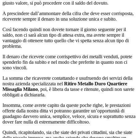
giusto valore, si può procedere con il saldo del dovuto.
A prescindere dall’ammontare della cifra che deve esser corrisposta,
riceverete sempre il denaro in una soluzione unica e subito.
Così facendo quindi non dovete tornare il giorno seguente per il
saldo, non ci sarà alcun tipo di attesa extra, ma avrete sempre il
vantaggio di ottenere tutto quello che vi spetta senza alcun tipo di
problema.
Il denaro che ricevete come corrispettivo dei metalli venduti, potete
spenderlo fin da subito e nel modo che preferite in quanto non ci
sono vincoli.
La somma che ricaverete contattando e usufruendo dei servizi della
nostra azienda specializzata nel
Ritiro Metallo Duro Quartiere
Missaglia Milano
, poi, è libera da tasse e ritenute, quindi non sarete
obbligati a dichiararla.
Insomma, come avrete capito da queste poche righe, le prestazioni
offerte dalla nostra ditta vi potranno garantire un’opportunità di
guadagno davvero unica, semplice, veloce, sicura e soprattutto senza
dover fare nulla di estremamente difficoltoso.
Quindi, ricapitolando, sia che siate dei privati cittadini, sia che siate
delle piccole imprese, ma anche aziende che devono smaltire un