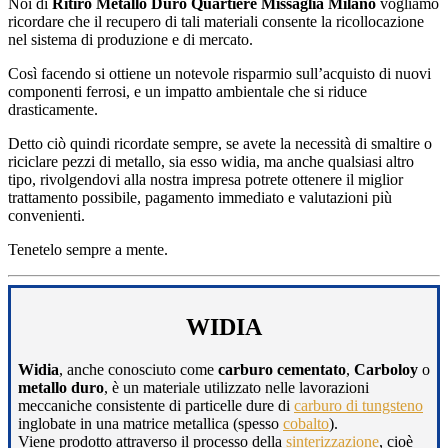
Noi di
Ritiro Metallo Duro Quartiere Missaglia Milano
vogliamo
ricordare che il recupero di tali materiali consente la ricollocazione
nel sistema di produzione e di mercato.
Così facendo si ottiene un notevole risparmio sull’acquisto di nuovi
componenti ferrosi, e un impatto ambientale che si riduce
drasticamente.
Detto ciò quindi ricordate sempre, se avete la necessità di smaltire o
riciclare pezzi di metallo, sia esso widia, ma anche qualsiasi altro
tipo, rivolgendovi alla nostra impresa potrete ottenere il miglior
trattamento possibile, pagamento immediato e valutazioni più
convenienti.
Tenetelo sempre a mente.
WIDIA
Widia
, anche conosciuto come
carburo cementato
,
Carboloy
o
metallo duro
, è un materiale utilizzato nelle lavorazioni
meccaniche consistente di particelle dure di
carburo di tungsteno
inglobate in una matrice metallica (spesso
cobalto
).
Viene prodotto attraverso il processo della
sinterizzazione
, cioè