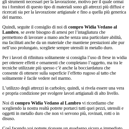
gli strumenti necessari per la lavorazione, motivo per il quale ormai
tra i fornitori di questo tipo di materiali sono gli attrezzi più diffusi e
ricercati sia per la lavorazione artigianale e fino a quella più generica
del marmo.
Quindi, seguite il consiglio di noi di
compro Widia Vedano al
Lambro
, se avete bisogno di arnesi per l’intagliatura che
permettono di lavorare a mano anche senza una particolare abilità,
ma facilitati anche da un materiale che mantiene prestazioni alte pur
nell’uso prolungato, scegliete sempre utensili in metallo duro.
Per i lavori di rifinitura solitamente si consiglia l’uso di frese in widia
per ottenere effetti e ornamenti che completano l’oggetto, ma tra le
tecniche utilizzate più spesso c’è anche la bocciardatura che
consente di ottenere sulla superficie l’effetto rugoso al tatto che
solitamente è facile vedere nel marmo.
L’utilizzo degli attrezzi in carboloy, quindi, si rivela essere una vera
e propria condizione per svolgere lavori artigianali di alto livello.
Noi di
compro Widia Vedano al Lambro
vi ricordiamo che
scegliendo la nostra realtà potrete portarci tutti quei pezzi, utensili e
oggetti in metallo duro che non vi servono più, rovinati, rotti o in
disuso.
Così facendo voi potrete ricevere un guadagno sicuro e immediato,