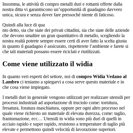
Insomma, le attività di compro metalli duri e rottami offerte dalla
nostra ditta vi garantiscono un’opportunità di guadagno davvero
unica, sicura e senza dover fare pressoché niente di faticoso.
Quindi alla luce di qua
nto detto, sia che siate dei privati cittadini, sia che siate delle aziende
che devono smaltire un gran quantitativo di metallo, scegliendo la
nostra realtà potrete sempre essere certi di aver fatto la scelta giusta
in quanto il guadagno è assicurato, rispetterete l’ambiente e farete si
che tali materiali possano essere riciclati e riutilizzati.
Come viene utilizzato il widia
In quanto veri esperti del settore, noi di
compro Widia Vedano al
Lambro
ci teniamo a spiegarvi a cosa serve questo materiale e in
che cosa viene impiegato.
I metalli duri in generale vengono utilizzati per realizzare utensili per
processi industriali ad asportazione di truciolo come: tornitura,
fresatura, foratura maschiatura, oppure per ogni altro processo nel
quale viene richiesto un materiale di elevata durezza, come: taglio,
frantumazione, ecc… Utensili in widia sono più duri di quelli in
acciaio rapido e super rapido, resistono a temperature di taglio più
elevate e permettono quindi velocità di lavorazione superiori.