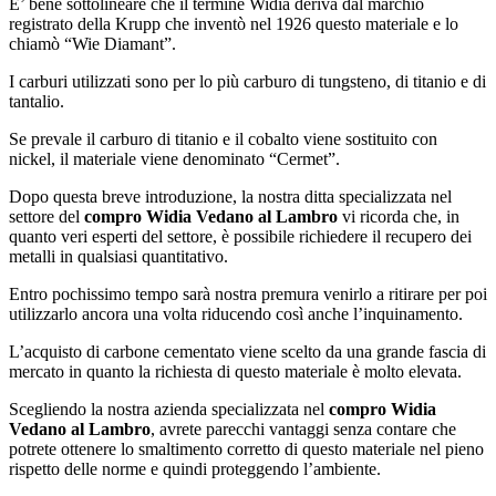
E’ bene sottolineare che il termine Widia deriva dal marchio
registrato della Krupp che inventò nel 1926 questo materiale e lo
chiamò “Wie Diamant”.
I carburi utilizzati sono per lo più carburo di tungsteno, di titanio e di
tantalio.
Se prevale il carburo di titanio e il cobalto viene sostituito con
nickel, il materiale viene denominato “Cermet”.
Dopo questa breve introduzione, la nostra ditta specializzata nel
settore del
compro Widia Vedano al Lambro
vi ricorda che, in
quanto veri esperti del settore, è possibile richiedere il recupero dei
metalli in qualsiasi quantitativo.
Entro pochissimo tempo sarà nostra premura venirlo a ritirare per poi
utilizzarlo ancora una volta riducendo così anche l’inquinamento.
L’acquisto di carbone cementato viene scelto da una grande fascia di
mercato in quanto la richiesta di questo materiale è molto elevata.
Scegliendo la nostra azienda specializzata nel
compro Widia
Vedano al Lambro
, avrete parecchi vantaggi senza contare che
potrete ottenere lo smaltimento corretto di questo materiale nel pieno
rispetto delle norme e quindi proteggendo l’ambiente.