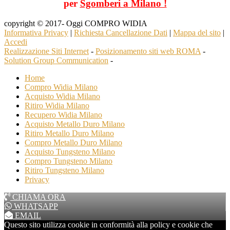
per
Sgomberi a Milano !
copyright © 2017- Oggi COMPRO WIDIA
Informativa Privacy
|
Richiesta Cancellazione Dati
|
Mappa del sito
|
Accedi
Realizzazione Siti Internet
-
Posizionamento siti web ROMA
-
Solution Group Communication
-
Home
Compro Widia Milano
Acquisto Widia Milano
Ritiro Widia Milano
Recupero Widia Milano
Acquisto Metallo Duro Milano
Ritiro Metallo Duro Milano
Compro Metallo Duro Milano
Acquisto Tungsteno Milano
Compro Tungsteno Milano
Ritiro Tungsteno Milano
Privacy
CHIAMA ORA
WHATSAPP
EMAIL
Questo sito utilizza cookie in conformità alla policy e cookie che