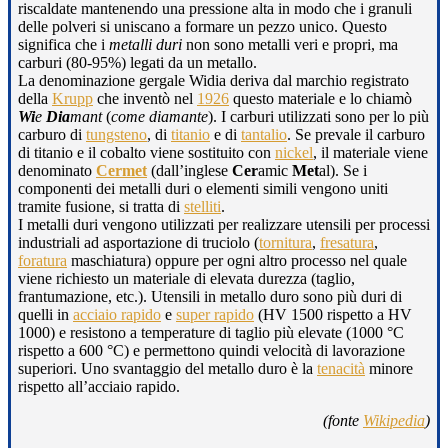
riscaldate mantenendo una pressione alta in modo che i granuli
delle polveri si uniscano a formare un pezzo unico. Questo
significa che i
metalli duri
non sono metalli veri e propri, ma
carburi (80-95%) legati da un metallo.
La denominazione gergale Widia deriva dal marchio registrato
della
Krupp
che inventò nel
1926
questo materiale e lo chiamò
Wi
e
Dia
mant
(
come diamante
). I carburi utilizzati sono per lo più
carburo di
tungsteno
, di
titanio
e di
tantalio
. Se prevale il carburo
di titanio e il cobalto viene sostituito con
nickel
, il materiale viene
denominato
Cermet
(dall’inglese
Cer
amic
Met
al). Se i
componenti dei metalli duri o elementi simili vengono uniti
tramite fusione, si tratta di
stelliti
.
I metalli duri vengono utilizzati per realizzare utensili per processi
industriali ad asportazione di truciolo (
tornitura
,
fresatura
,
foratura
maschiatura) oppure per ogni altro processo nel quale
viene richiesto un materiale di elevata durezza (taglio,
frantumazione, etc.). Utensili in metallo duro sono più duri di
quelli in
acciaio rapido
e
super rapido
(HV 1500 rispetto a HV
1000) e resistono a temperature di taglio più elevate (1000 °C
rispetto a 600 °C) e permettono quindi velocità di lavorazione
superiori. Uno svantaggio del metallo duro è la
tenacità
minore
rispetto all’acciaio rapido.
(fonte
Wikipedia
)