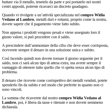
buttare via il metallo, tenetelo da parte e poi portatelo nei nostri
centri appositi, potreste ricavarci un discreto guadagno.
Quando vi rivolgete a un’attività specializzata nel
compro Widia
Vedano al Lambro
, metalli duri e rottami, proprio come la nostra,
dovete sapere che il pagamento viene fatto subito.
Non appena i prodotti vengono pesati e viene assegnato loro il
giusto valore, si può procedere con il saldo.
A prescindere dall’ammontare della cifra che deve esser corrisposta,
riceverete sempre il denaro in una soluzione unica e subito.
Così facendo quindi non dovete tornare il giorno seguente per il
saldo, non ci sarà alcun tipo di attesa extra, ma avrete sempre il
vantaggio di ottenere tutto quello che vi spetta senza alcun tipo di
problema.
Il denaro che ricevete come corrispettivo dei metalli venduti, potete
spenderlo fin da subito e nel modo che preferite in quanto non ci
sono vincoli.
La somma che ricaverete dal nostro
compro Widia Vedano al
Lambro
, poi, è libera da tasse e ritenute e non dovete nemmeno
dichiarala.