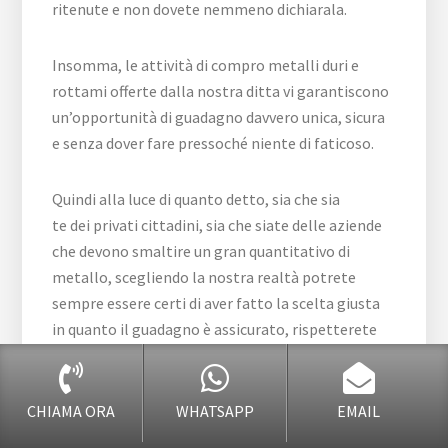
ritenute e non dovete nemmeno dichiarala.
Insomma, le attività di compro metalli duri e
rottami offerte dalla nostra ditta vi garantiscono
un’opportunità di guadagno davvero unica, sicura
e senza dover fare pressoché niente di faticoso.
Quindi alla luce di quanto detto, sia che sia
te dei privati cittadini, sia che siate delle aziende
che devono smaltire un gran quantitativo di
metallo, scegliendo la nostra realtà potrete
sempre essere certi di aver fatto la scelta giusta
in quanto il guadagno è assicurato, rispetterete
l’ambiente e farete si che tali materiali possano
essere riciclati e riutilizzati.
CHIAMA ORA
WHATSAPP
EMAIL
Come viene utilizzato il widia