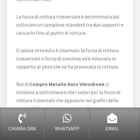
La forza di rottura trasversale è determinata dal
collocare un campione standard tra due supporti e
caricarlo fino al punto di rottura.
Il valore ottenuto è chiamato la forza di rottura
trasversale o forza di coesione ed è misurata in
rapporto al peso che ne ha provocata la rottura.
Noi di
Compro Metallo Duro Vimodrone
ci
teniamo a sottolineare che i valori per la forza di
rottura traversale che appaiono nei grafici delle
proprietà forniti dai produttori riflettono
generalmente la forza meccanica operata solo
per una zona specifica.
CHIAMA ORA
WHATSAPP
EMAIL