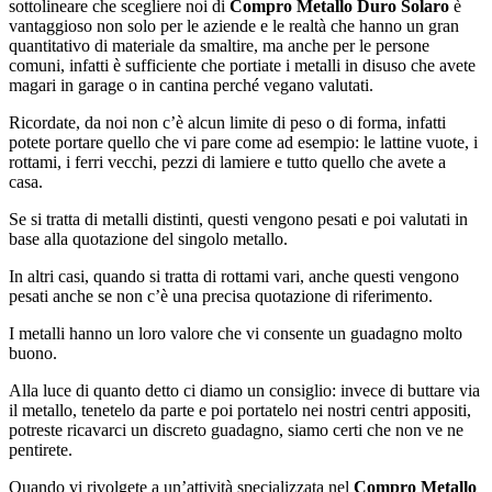
sottolineare che scegliere noi di
Compro Metallo Duro Solaro
è
vantaggioso non solo per le aziende e le realtà che hanno un gran
quantitativo di materiale da smaltire, ma anche per le persone
comuni, infatti è sufficiente che portiate i metalli in disuso che avete
magari in garage o in cantina perché vegano valutati.
Ricordate, da noi non c’è alcun limite di peso o di forma, infatti
potete portare quello che vi pare come ad esempio: le lattine vuote, i
rottami, i ferri vecchi, pezzi di lamiere e tutto quello che avete a
casa.
Se si tratta di metalli distinti, questi vengono pesati e poi valutati in
base alla quotazione del singolo metallo.
In altri casi, quando si tratta di rottami vari, anche questi vengono
pesati anche se non c’è una precisa quotazione di riferimento.
I metalli hanno un loro valore che vi consente un guadagno molto
buono.
Alla luce di quanto detto ci diamo un consiglio: invece di buttare via
il metallo, tenetelo da parte e poi portatelo nei nostri centri appositi,
potreste ricavarci un discreto guadagno, siamo certi che non ve ne
pentirete.
Quando vi rivolgete a un’attività specializzata nel
Compro Metallo