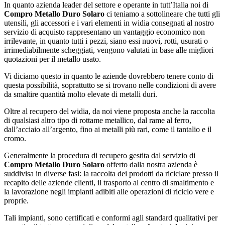
In quanto azienda leader del settore e operante in tutt’Italia noi di
Compro Metallo Duro Solaro
ci teniamo a sottolineare che tutti gli
utensili, gli accessori e i vari elementi in widia consegnati al nostro
servizio di acquisto rappresentano un vantaggio economico non
irrilevante, in quanto tutti i pezzi, siano essi nuovi, rotti, usurati o
irrimediabilmente scheggiati, vengono valutati in base alle migliori
quotazioni per il metallo usato.
Vi diciamo questo in quanto le aziende dovrebbero tenere conto di
questa possibilità, soprattutto se si trovano nelle condizioni di avere
da smaltire quantità molto elevate di metalli duri.
Oltre al recupero del widia, da noi viene proposta anche la raccolta
di qualsiasi altro tipo di rottame metallico, dal rame al ferro,
dall’acciaio all’argento, fino ai metalli più rari, come il tantalio e il
cromo.
Generalmente la procedura di recupero gestita dal servizio di
Compro Metallo Duro Solaro
offerto dalla nostra azienda è
suddivisa in diverse fasi: la raccolta dei prodotti da riciclare presso il
recapito delle aziende clienti, il trasporto al centro di smaltimento e
la lavorazione negli impianti adibiti alle operazioni di riciclo vere e
proprie.
Tali impianti, sono certificati e conformi agli standard qualitativi per