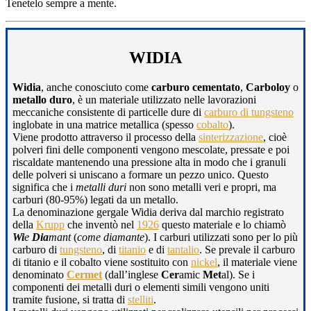
Tenetelo sempre a mente.
WIDIA
Widia
, anche conosciuto come
carburo cementato
,
Carboloy
o
metallo duro
, è un materiale utilizzato nelle lavorazioni
meccaniche consistente di particelle dure di
carburo di tungsteno
inglobate in una matrice metallica (spesso
cobalto
).
Viene prodotto attraverso il processo della
sinterizzazione
, cioè
polveri fini delle componenti vengono mescolate, pressate e poi
riscaldate mantenendo una pressione alta in modo che i granuli
delle polveri si uniscano a formare un pezzo unico. Questo
significa che i
metalli duri
non sono metalli veri e propri, ma
carburi (80-95%) legati da un metallo.
La denominazione gergale Widia deriva dal marchio registrato
della
Krupp
che inventò nel
1926
questo materiale e lo chiamò
Wi
e
Dia
mant
(
come diamante
). I carburi utilizzati sono per lo più
carburo di
tungsteno
, di
titanio
e di
tantalio
. Se prevale il carburo
di titanio e il cobalto viene sostituito con
nickel
, il materiale viene
denominato
Cermet
(dall’inglese
Cer
amic
Met
al). Se i
componenti dei metalli duri o elementi simili vengono uniti
tramite fusione, si tratta di
stelliti
.