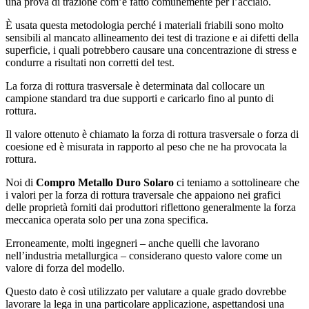
una prova di trazione com’è fatto comunemente per l’acciaio.
È usata questa metodologia perché i materiali friabili sono molto
sensibili al mancato allineamento dei test di trazione e ai difetti della
superficie, i quali potrebbero causare una concentrazione di stress e
condurre a risultati non corretti del test.
La forza di rottura trasversale è determinata dal collocare un
campione standard tra due supporti e caricarlo fino al punto di
rottura.
Il valore ottenuto è chiamato la forza di rottura trasversale o forza di
coesione ed è misurata in rapporto al peso che ne ha provocata la
rottura.
Noi di
Compro Metallo Duro Solaro
ci teniamo a sottolineare che
i valori per la forza di rottura traversale che appaiono nei grafici
delle proprietà forniti dai produttori riflettono generalmente la forza
meccanica operata solo per una zona specifica.
Erroneamente, molti ingegneri – anche quelli che lavorano
nell’industria metallurgica – considerano questo valore come un
valore di forza del modello.
Questo dato è così utilizzato per valutare a quale grado dovrebbe
lavorare la lega in una particolare applicazione, aspettandosi una