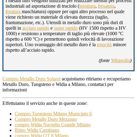
I metalli duri vengono utilizzati per realizzare utensili per processi
industriali ad asportazione di truciolo (
tornitura
,
fresatura
,
foratura
maschiatura) oppure per ogni altro processo nel quale
viene richiesto un materiale di elevata durezza (taglio,
frantumazione, etc.). Utensili in metallo duro sono più duri di
quelli in
acciaio rapido
e
super rapido
(HV 1500 rispetto a HV
1000) e resistono a temperature di taglio più elevate (1000 °C
rispetto a 600 °C) e permettono quindi velocità di lavorazione
superiori. Uno svantaggio del metallo duro è la
tenacità
minore
rispetto all’acciaio rapido.
(fonte
Wikipedia
)
Compro Metallo Duro Solaro
: acquistiamo ritiriamo e recuperiamo
Metallo Duro, Tungsteno e Widia a Milano, contattaci per
informazioni
Effettuiamo il servizio anche in queste zone:
Compro Tungsteno Milano Municipio 6
Compro Metallo Duro Mezzago
compro Widia Naviglio Grande Milano
Ritiro Widia Cambiago
compro Widia QT 8 Milano