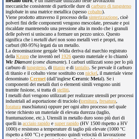
metallo duro
, è un materiale utilizzato nelle lavorazioni
meccaniche consistente di particelle dure di
carburo di tungsteno
inglobate in una matrice metallica (spesso
cobalto
).
Viene prodotto attraverso il processo della
sinterizzazione
, cioè
polveri fini delle componenti vengono mescolate, pressate e poi
riscaldate mantenendo una pressione alta in modo che i granuli
delle polveri si uniscano a formare un pezzo unico. Questo
significa che i
metalli duri
non sono metalli veri e propri, ma
carburi (80-95%) legati da un metallo.
La denominazione gergale Widia deriva dal marchio registrato
della
Krupp
che inventò nel
1926
questo materiale e lo chiamò
Wi
e
Dia
mant
(
come diamante
). I carburi utilizzati sono per lo più
carburo di
tungsteno
, di
titanio
e di
tantalio
. Se prevale il carburo
di titanio e il cobalto viene sostituito con
nickel
, il materiale viene
denominato
Cermet
(dall’inglese
Cer
amic
Met
al). Se i
componenti dei metalli duri o elementi simili vengono uniti
tramite fusione, si tratta di
stelliti
.
I metalli duri vengono utilizzati per realizzare utensili per processi
industriali ad asportazione di truciolo (
tornitura
,
fresatura
,
foratura
maschiatura) oppure per ogni altro processo nel quale
viene richiesto un materiale di elevata durezza (taglio,
frantumazione, etc.). Utensili in metallo duro sono più duri di
quelli in
acciaio rapido
e
super rapido
(HV 1500 rispetto a HV
1000) e resistono a temperature di taglio più elevate (1000 °C
rispetto a 600 °C) e permettono quindi velocità di lavorazione