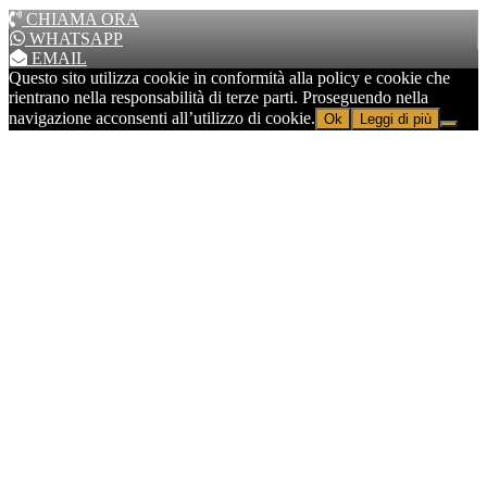
CHIAMA ORA
WHATSAPP
EMAIL
Questo sito utilizza cookie in conformità alla policy e cookie che
rientrano nella responsabilità di terze parti. Proseguendo nella
navigazione acconsenti all’utilizzo di cookie.
Ok
Leggi di più