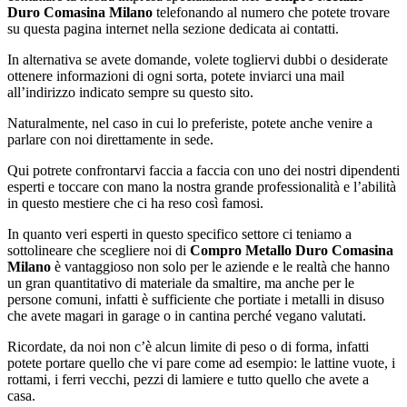
Duro Comasina Milano
telefonando al numero che potete trovare
su questa pagina internet nella sezione dedicata ai contatti.
In alternativa se avete domande, volete togliervi dubbi o desiderate
ottenere informazioni di ogni sorta, potete inviarci una mail
all’indirizzo indicato sempre su questo sito.
Naturalmente, nel caso in cui lo preferiste, potete anche venire a
parlare con noi direttamente in sede.
Qui potrete confrontarvi faccia a faccia con uno dei nostri dipendenti
esperti e toccare con mano la nostra grande professionalità e l’abilità
in questo mestiere che ci ha reso così famosi.
In quanto veri esperti in questo specifico settore ci teniamo a
sottolineare che scegliere noi di
Compro Metallo Duro Comasina
Milano
è vantaggioso non solo per le aziende e le realtà che hanno
un gran quantitativo di materiale da smaltire, ma anche per le
persone comuni, infatti è sufficiente che portiate i metalli in disuso
che avete magari in garage o in cantina perché vegano valutati.
Ricordate, da noi non c’è alcun limite di peso o di forma, infatti
potete portare quello che vi pare come ad esempio: le lattine vuote, i
rottami, i ferri vecchi, pezzi di lamiere e tutto quello che avete a
casa.