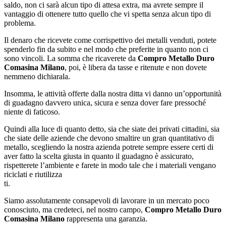
saldo, non ci sarà alcun tipo di attesa extra, ma avrete sempre il
vantaggio di ottenere tutto quello che vi spetta senza alcun tipo di
problema.
Il denaro che ricevete come corrispettivo dei metalli venduti, potete
spenderlo fin da subito e nel modo che preferite in quanto non ci
sono vincoli. La somma che ricaverete da
Compro Metallo Duro
Comasina Milano
, poi, è libera da tasse e ritenute e non dovete
nemmeno dichiarala.
Insomma, le attività offerte dalla nostra ditta vi danno un’opportunità
di guadagno davvero unica, sicura e senza dover fare pressoché
niente di faticoso.
Quindi alla luce di quanto detto, sia che siate dei privati cittadini, sia
che siate delle aziende che devono smaltire un gran quantitativo di
metallo, scegliendo la nostra azienda potrete sempre essere certi di
aver fatto la scelta giusta in quanto il guadagno è assicurato,
rispetterete l’ambiente e farete in modo tale che i materiali vengano
riciclati e riutilizza
ti.
Siamo assolutamente consapevoli di lavorare in un mercato poco
conosciuto, ma credeteci, nel nostro campo,
Compro Metallo Duro
Comasina Milano
rappresenta una garanzia.