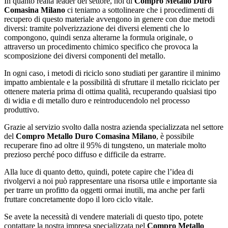
In quanto realtà leader del settore, noi di
Compro Metallo Duro
Comasina Milano
ci teniamo a sottolineare che i procedimenti di
recupero di questo materiale avvengono in genere con due metodi
diversi: tramite polverizzazione dei diversi elementi che lo
compongono, quindi senza alterarne la formula originale, o
attraverso un procedimento chimico specifico che provoca la
scomposizione dei diversi componenti del metallo.
In ogni caso, i metodi di riciclo sono studiati per garantire il minimo
impatto ambientale e la possibilità di sfruttare il metallo riciclato per
ottenere materia prima di ottima qualità, recuperando qualsiasi tipo
di widia e di metallo duro e reintroducendolo nel processo
produttivo.
Grazie al servizio svolto dalla nostra azienda specializzata nel settore
del
Compro Metallo Duro Comasina Milano
, è possibile
recuperare fino ad oltre il 95% di tungsteno, un materiale molto
prezioso perché poco diffuso e difficile da estrarre.
Alla luce di quanto detto, quindi, potete capire che l’idea di
rivolgervi a noi può rappresentare una risorsa utile e importante sia
per trarre un profitto da oggetti ormai inutili, ma anche per farli
fruttare concretamente dopo il loro ciclo vitale.
Se avete la necessità di vendere materiali di questo tipo, potete
contattare la nostra impresa specializzata nel
Compro Metallo