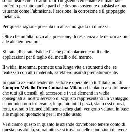
sottolineare che il Carburo di Tungsteno cementato è il materiale
preferito per tutte quelle parti che devono sostenere qualsiasi azione
usurante come l’abrasione, l’erosione, la corrosione e il grippaggio
metallico.
Per questa ragione presenta un altissimo grado di durezza.
Oltre che un’alta forza alla pressione, di resistenza alle deformazioni
alle alte temperature.
Si tratta di caratteristiche fisiche particolarmente utili nelle
applicazioni per il taglio dei metalli o del marmo.
Il widia, insomma, permette una lunga vita a strumenti che, se
realizzati con altri materiali, sarebbero usurati prematuramente.
In quanto azienda leader del settore e operante in tutt’Italia noi di
Compro Metallo Duro Comasina Milano
ci teniamo a sottolineare
che tutti gli utensili, gli accessori e i vari elementi in widia
consegnati al nostro servizio di acquisto rappresentano un vantaggio
economico non irrilevante, in quanto tutti i pezzi, siano essi nuovi,
rotti, usurati o irrimediabilmente scheggiati, vengono valutati in base
alle migliori quotazioni per il metallo usato.
Vi diciamo questo in quanto le aziende dovrebbero tenere conto di
questa possibilità, soprattutto se si trovano nelle condizioni di avere