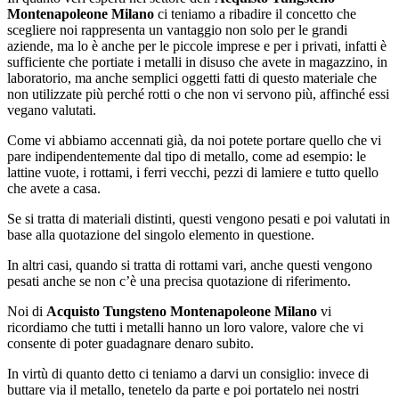
Montenapoleone Milano
ci teniamo a ribadire il concetto che
scegliere noi rappresenta un vantaggio non solo per le grandi
aziende, ma lo è anche per le piccole imprese e per i privati, infatti è
sufficiente che portiate i metalli in disuso che avete in magazzino, in
laboratorio, ma anche semplici oggetti fatti di questo materiale che
non utilizzate più perché rotti o che non vi servono più, affinché essi
vegano valutati.
Come vi abbiamo accennati già, da noi potete portare quello che vi
pare indipendentemente dal tipo di metallo, come ad esempio: le
lattine vuote, i rottami, i ferri vecchi, pezzi di lamiere e tutto quello
che avete a casa.
Se si tratta di materiali distinti, questi vengono pesati e poi valutati in
base alla quotazione del singolo elemento in questione.
In altri casi, quando si tratta di rottami vari, anche questi vengono
pesati anche se non c’è una precisa quotazione di riferimento.
Noi di
Acquisto Tungsteno Montenapoleone Milano
vi
ricordiamo che tutti i metalli hanno un loro valore, valore che vi
consente di poter guadagnare denaro subito.
In virtù di quanto detto ci teniamo a darvi un consiglio: invece di
buttare via il metallo, tenetelo da parte e poi portatelo nei nostri