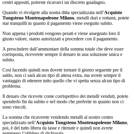
centri appositi, potreste ricavarci un discreto guadagno.
Quando vi rivolgete alla nostra ditta specializzata nell’
Acquisto
Tungsteno Montenapoleone Milano
, metalli duri e rottami, potete
star tranquilli in quanto il pagamento viene eseguito subito.
Non appena i prodotti vengono pesati e viene assegnato loro il
giusto valore, siamo autorizzati a procedere con il pagamento.
A prescindere dall’ammontare della somma totale che deve esser
corrisposta, riceverete sempre il denaro in una soluzione unica e
subito.
Così facendo quindi non dovete tornare il giorno seguente per il
saldo, non ci sarà alcun tipo di attesa extra, ma avrete sempre il
vantaggio di ottenere tutto quello che vi spetta senza alcun tipo di
problema.
Il denaro che ricevete come corrispettivo dei metalli venduti, potete
spenderlo fin da subito e nel modo che preferite in quanto non ci
sono vincoli.
La somma che ricaverete vendendo metalli al nostro centro
specializzato nell’
Acquisto Tungsteno Montenapoleone Milano
,
poi, è del tutto libera da tasse e ritenute e quindi non avrete
nemmeno l’obbligo di dichiarala.