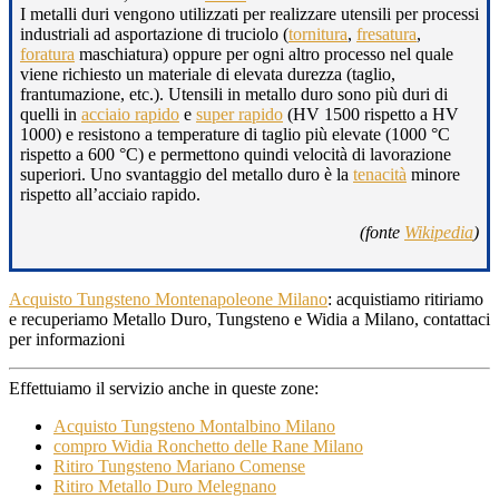
I metalli duri vengono utilizzati per realizzare utensili per processi
industriali ad asportazione di truciolo (
tornitura
,
fresatura
,
foratura
maschiatura) oppure per ogni altro processo nel quale
viene richiesto un materiale di elevata durezza (taglio,
frantumazione, etc.). Utensili in metallo duro sono più duri di
quelli in
acciaio rapido
e
super rapido
(HV 1500 rispetto a HV
1000) e resistono a temperature di taglio più elevate (1000 °C
rispetto a 600 °C) e permettono quindi velocità di lavorazione
superiori. Uno svantaggio del metallo duro è la
tenacità
minore
rispetto all’acciaio rapido.
(fonte
Wikipedia
)
Acquisto Tungsteno Montenapoleone Milano
: acquistiamo ritiriamo
e recuperiamo Metallo Duro, Tungsteno e Widia a Milano, contattaci
per informazioni
Effettuiamo il servizio anche in queste zone:
Acquisto Tungsteno Montalbino Milano
compro Widia Ronchetto delle Rane Milano
Ritiro Tungsteno Mariano Comense
Ritiro Metallo Duro Melegnano