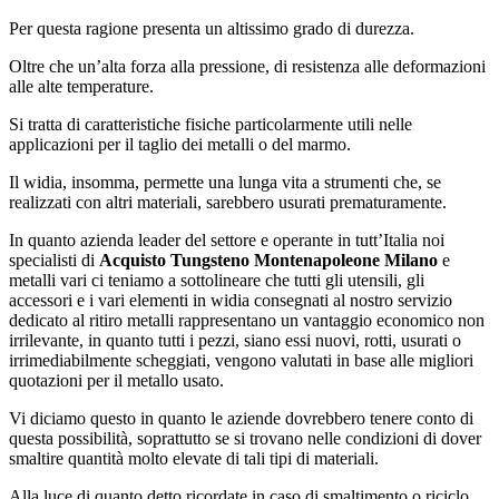
Per questa ragione presenta un altissimo grado di durezza.
Oltre che un’alta forza alla pressione, di resistenza alle deformazioni
alle alte temperature.
Si tratta di caratteristiche fisiche particolarmente utili nelle
applicazioni per il taglio dei metalli o del marmo.
Il widia, insomma, permette una lunga vita a strumenti che, se
realizzati con altri materiali, sarebbero usurati prematuramente.
In quanto azienda leader del settore e operante in tutt’Italia noi
specialisti di
Acquisto Tungsteno Montenapoleone Milano
e
metalli vari ci teniamo a sottolineare che tutti gli utensili, gli
accessori e i vari elementi in widia consegnati al nostro servizio
dedicato al ritiro metalli rappresentano un vantaggio economico non
irrilevante, in quanto tutti i pezzi, siano essi nuovi, rotti, usurati o
irrimediabilmente scheggiati, vengono valutati in base alle migliori
quotazioni per il metallo usato.
Vi diciamo questo in quanto le aziende dovrebbero tenere conto di
questa possibilità, soprattutto se si trovano nelle condizioni di dover
smaltire quantità molto elevate di tali tipi di materiali.
Alla luce di quanto detto ricordate in caso di smaltimento o riciclo