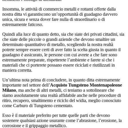
Insomma, le attività di commercio metalli e rottami offerte dalla
nostra ditta vi garantiscono un’opportunità di guadagno davvero
unica, sicura e senza dover fare nulla di straordinario o di
estremamente faticoso.
Quindi alla luce di quanto detto, sia che siate dei privati cittadini, sia
che siate delle piccole o grandi aziende che devono smaltire un
determinato quantitativo di metallo, scegliendo la nostra realtà
potrete sempre essere certi di aver fatto la scelta giusta in quanto il
guadagno è assicurato, le persone con cui avrete a che fare sono
estremamente preparate, rispetterete l’ambiente e farete si che i
materiali che ci porterete possano essere riciclati e riutilizzati in
maniera corretta.
Un’ultima nota prima di concludere, in quanto ditta estremamente
importante nel settore dell’
Acquisto Tungsteno Montenapoleone
Milano
, ma anche di altri metalli, ci teniamo a sottolineare che
siamo assolutamente una realtà affidabile anche nelle procedure di
ritiro, recupero, smaltimento e riciclo del widia, meglio conosciuto
come Carburo di Tungsteno cementato.
Esso è il materiale preferito per tutte quelle parti che devono
sostenere qualsiasi azione usurante come l’abrasione, l’erosione, la
corrosione e il grippaggio metallico.