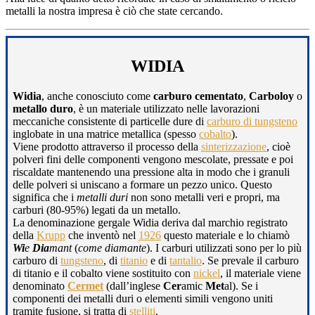
metalli la nostra impresa è ciò che state cercando.
WIDIA
Widia
, anche conosciuto come
carburo cementato
,
Carboloy
o
metallo duro
, è un materiale utilizzato nelle lavorazioni
meccaniche consistente di particelle dure di
carburo di tungsteno
inglobate in una matrice metallica (spesso
cobalto
).
Viene prodotto attraverso il processo della
sinterizzazione
, cioè
polveri fini delle componenti vengono mescolate, pressate e poi
riscaldate mantenendo una pressione alta in modo che i granuli
delle polveri si uniscano a formare un pezzo unico. Questo
significa che i
metalli duri
non sono metalli veri e propri, ma
carburi (80-95%) legati da un metallo.
La denominazione gergale Widia deriva dal marchio registrato
della
Krupp
che inventò nel
1926
questo materiale e lo chiamò
Wi
e
Dia
mant
(
come diamante
). I carburi utilizzati sono per lo più
carburo di
tungsteno
, di
titanio
e di
tantalio
. Se prevale il carburo
di titanio e il cobalto viene sostituito con
nickel
, il materiale viene
denominato
Cermet
(dall’inglese
Cer
amic
Met
al). Se i
componenti dei metalli duri o elementi simili vengono uniti
tramite fusione, si tratta di
stelliti
.