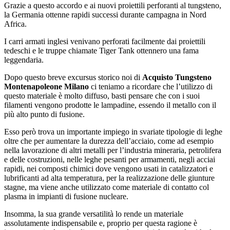
Grazie a questo accordo e ai nuovi proiettili perforanti al tungsteno,
la Germania ottenne rapidi successi durante campagna in Nord
Africa.
I carri armati inglesi venivano perforati facilmente dai proiettili
tedeschi e le truppe chiamate Tiger Tank ottennero una fama
leggendaria.
Dopo questo breve excursus storico noi di
Acquisto Tungsteno
Montenapoleone Milano
ci teniamo a ricordare che l’utilizzo di
questo materiale è molto diffuso, basti pensare che con i suoi
filamenti vengono prodotte le lampadine, essendo il metallo con il
più alto punto di fusione.
Esso però trova un importante impiego in svariate tipologie di leghe
oltre che per aumentare la durezza dell’acciaio, come ad esempio
nella lavorazione di altri metalli per l’industria mineraria, petrolifera
e delle costruzioni, nelle leghe pesanti per armamenti, negli acciai
rapidi, nei composti chimici dove vengono usati in catalizzatori e
lubrificanti ad alta temperatura, per la realizzazione delle giunture
stagne, ma viene anche utilizzato come materiale di contatto col
plasma in impianti di fusione nucleare.
Insomma, la sua grande versatilità lo rende un materiale
assolutamente indispensabile e, proprio per questa ragione è