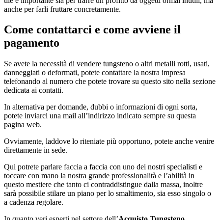
tile e importante sia per trarre un profitto da oggetti ormai inutili, ma
anche per farli fruttare concretamente.
Come contattarci e come avviene il
pagamento
Se avete la necessità di vendere tungsteno o altri metalli rotti, usati,
danneggiati o deformati, potete contattare la nostra impresa
telefonando al numero che potete trovare su questo sito nella sezione
dedicata ai contatti.
In alternativa per domande, dubbi o informazioni di ogni sorta,
potete inviarci una mail all’indirizzo indicato sempre su questa
pagina web.
Ovviamente, laddove lo riteniate più opportuno, potete anche venire
direttamente in sede.
Qui potrete parlare faccia a faccia con uno dei nostri specialisti e
toccare con mano la nostra grande professionalità e l’abilità in
questo mestiere che tanto ci contraddistingue dalla massa, inoltre
sarà possibile stilare un piano per lo smaltimento, sia esso singolo o
a cadenza regolare.
In quanto veri esperti nel settore dell’
Acquisto Tungsteno