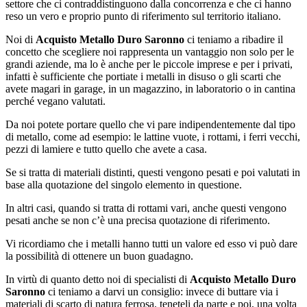
settore che ci contraddistinguono dalla concorrenza e che ci hanno
reso un vero e proprio punto di riferimento sul territorio italiano.
Noi di
Acquisto Metallo Duro Saronno
ci teniamo a ribadire il
concetto che scegliere noi rappresenta un vantaggio non solo per le
grandi aziende, ma lo è anche per le piccole imprese e per i privati,
infatti è sufficiente che portiate i metalli in disuso o gli scarti che
avete magari in garage, in un magazzino, in laboratorio o in cantina
perché vegano valutati.
Da noi potete portare quello che vi pare indipendentemente dal tipo
di metallo, come ad esempio: le lattine vuote, i rottami, i ferri vecchi,
pezzi di lamiere e tutto quello che avete a casa.
Se si tratta di materiali distinti, questi vengono pesati e poi valutati in
base alla quotazione del singolo elemento in questione.
In altri casi, quando si tratta di rottami vari, anche questi vengono
pesati anche se non c’è una precisa quotazione di riferimento.
Vi ricordiamo che i metalli hanno tutti un valore ed esso vi può dare
la possibilità di ottenere un buon guadagno.
In virtù di quanto detto noi di specialisti di
Acquisto Metallo Duro
Saronno
ci teniamo a darvi un consiglio: invece di buttare via i
materiali di scarto di natura ferrosa, teneteli da parte e poi, una volta