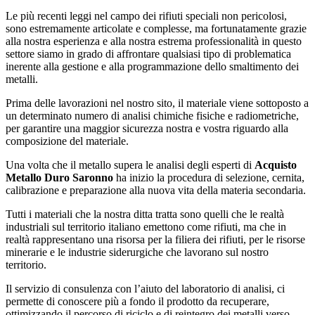
Le più recenti leggi nel campo dei rifiuti speciali non pericolosi,
sono estremamente articolate e complesse, ma fortunatamente grazie
alla nostra esperienza e alla nostra estrema professionalità in questo
settore siamo in grado di affrontare qualsiasi tipo di problematica
inerente alla gestione e alla programmazione dello smaltimento dei
metalli.
Prima delle lavorazioni nel nostro sito, il materiale viene sottoposto a
un determinato numero di analisi chimiche fisiche e radiometriche,
per garantire una maggior sicurezza nostra e vostra riguardo alla
composizione del materiale.
Una volta che il metallo supera le analisi degli esperti di
Acquisto
Metallo Duro Saronno
ha inizio la procedura di selezione, cernita,
calibrazione e preparazione alla nuova vita della materia secondaria.
Tutti i materiali che la nostra ditta tratta sono quelli che le realtà
industriali sul territorio italiano emettono come rifiuti, ma che in
realtà rappresentano una risorsa per la filiera dei rifiuti, per le risorse
minerarie e le industrie siderurgiche che lavorano sul nostro
territorio.
Il servizio di consulenza con l’aiuto del laboratorio di analisi, ci
permette di conoscere più a fondo il prodotto da recuperare,
ottimizzando il percorso di riciclo e di reintegro dei metalli verso