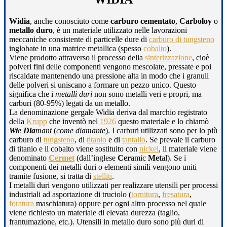
Widia
, anche conosciuto come
carburo cementato
,
Carboloy
o
metallo duro
, è un materiale utilizzato nelle lavorazioni
meccaniche consistente di particelle dure di
carburo di tungsteno
inglobate in una matrice metallica (spesso
cobalto
).
Viene prodotto attraverso il processo della
sinterizzazione
, cioè
polveri fini delle componenti vengono mescolate, pressate e poi
riscaldate mantenendo una pressione alta in modo che i granuli
delle polveri si uniscano a formare un pezzo unico. Questo
significa che i
metalli duri
non sono metalli veri e propri, ma
carburi (80-95%) legati da un metallo.
La denominazione gergale Widia deriva dal marchio registrato
della
Krupp
che inventò nel
1926
questo materiale e lo chiamò
Wi
e
Dia
mant
(
come diamante
). I carburi utilizzati sono per lo più
carburo di
tungsteno
, di
titanio
e di
tantalio
. Se prevale il carburo
di titanio e il cobalto viene sostituito con
nickel
, il materiale viene
denominato
Cermet
(dall’inglese
Cer
amic
Met
al). Se i
componenti dei metalli duri o elementi simili vengono uniti
tramite fusione, si tratta di
stelliti
.
I metalli duri vengono utilizzati per realizzare utensili per processi
industriali ad asportazione di truciolo (
tornitura
,
fresatura
,
foratura
maschiatura) oppure per ogni altro processo nel quale
viene richiesto un materiale di elevata durezza (taglio,
frantumazione, etc.). Utensili in metallo duro sono più duri di