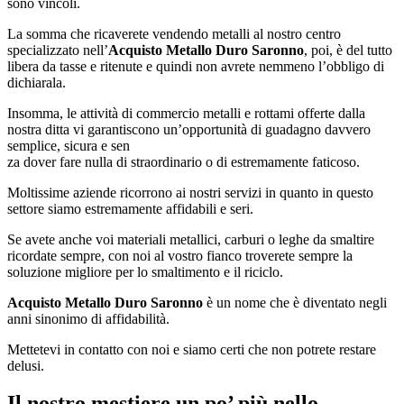
sono vincoli.
La somma che ricaverete vendendo metalli al nostro centro
specializzato nell’
Acquisto Metallo Duro Saronno
, poi, è del tutto
libera da tasse e ritenute e quindi non avrete nemmeno l’obbligo di
dichiarala.
Insomma, le attività di commercio metalli e rottami offerte dalla
nostra ditta vi garantiscono un’opportunità di guadagno davvero
semplice, sicura e sen
za dover fare nulla di straordinario o di estremamente faticoso.
Moltissime aziende ricorrono ai nostri servizi in quanto in questo
settore siamo estremamente affidabili e seri.
Se avete anche voi materiali metallici, carburi o leghe da smaltire
ricordate sempre, con noi al vostro fianco troverete sempre la
soluzione migliore per lo smaltimento e il riciclo.
Acquisto Metallo Duro Saronno
è un nome che è diventato negli
anni sinonimo di affidabilità.
Mettetevi in contatto con noi e siamo certi che non potrete restare
delusi.
Il nostro mestiere un po’ più nello