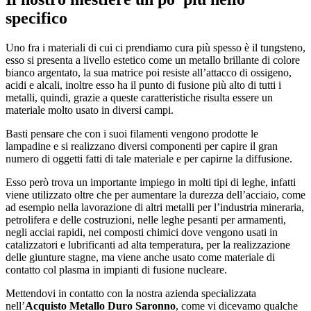
specifico
Uno fra i materiali di cui ci prendiamo cura più spesso è il tungsteno,
esso si presenta a livello estetico come un metallo brillante di colore
bianco argentato, la sua matrice poi resiste all’attacco di ossigeno,
acidi e alcali, inoltre esso ha il punto di fusione più alto di tutti i
metalli, quindi, grazie a queste caratteristiche risulta essere un
materiale molto usato in diversi campi.
Basti pensare che con i suoi filamenti vengono prodotte le
lampadine e si realizzano diversi componenti per capire il gran
numero di oggetti fatti di tale materiale e per capirne la diffusione.
Esso però trova un importante impiego in molti tipi di leghe, infatti
viene utilizzato oltre che per aumentare la durezza dell’acciaio, come
ad esempio nella lavorazione di altri metalli per l’industria mineraria,
petrolifera e delle costruzioni, nelle leghe pesanti per armamenti,
negli acciai rapidi, nei composti chimici dove vengono usati in
catalizzatori e lubrificanti ad alta temperatura, per la realizzazione
delle giunture stagne, ma viene anche usato come materiale di
contatto col plasma in impianti di fusione nucleare.
Mettendovi in contatto con la nostra azienda specializzata
nell’
Acquisto Metallo Duro Saronno
, come vi dicevamo qualche