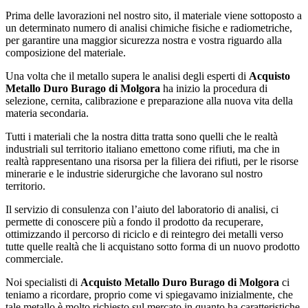
Prima delle lavorazioni nel nostro sito, il materiale viene sottoposto a
un determinato numero di analisi chimiche fisiche e radiometriche,
per garantire una maggior sicurezza nostra e vostra riguardo alla
composizione del materiale.
Una volta che il metallo supera le analisi degli esperti di
Acquisto
Metallo Duro Burago di Molgora
ha inizio la procedura di
selezione, cernita, calibrazione e preparazione alla nuova vita della
materia secondaria.
Tutti i materiali che la nostra ditta tratta sono quelli che le realtà
industriali sul territorio italiano emettono come rifiuti, ma che in
realtà rappresentano una risorsa per la filiera dei rifiuti, per le risorse
minerarie e le industrie siderurgiche che lavorano sul nostro
territorio.
Il servizio di consulenza con l’aiuto del laboratorio di analisi, ci
permette di conoscere più a fondo il prodotto da recuperare,
ottimizzando il percorso di riciclo e di reintegro dei metalli verso
tutte quelle realtà che li acquistano sotto forma di un nuovo prodotto
commerciale.
Noi specialisti di
Acquisto Metallo Duro Burago di Molgora
ci
teniamo a ricordare, proprio come vi spiegavamo inizialmente, che
tale metallo è molto richiesto sul mercato in quanto ha caratteristiche