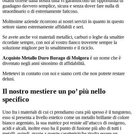
ottami offerte dalla nostra ditta vi garantiscono un’opportunità di
guadagno davvero semplice, sicura e senza dover fare nulla di
straordinario o di estremamente faticoso.
Moltissime aziende ricorrono ai nostri servizi in quanto in questo
settore siamo estremamente affidabili e seri.
Se avete anche voi materiali metallici, carburi o leghe da smaltire
ricordate sempre, con noi al vostro fianco troverete sempre la
soluzione migliore per lo smaltimento e il riciclo.
Acquisto Metallo Duro Burago di Molgora
è un nome che è
diventato negli anni sinonimo di affidabilità.
Mettetevi in contatto con noi e siamo certi che non potrete restare
delusi.
Il nostro mestiere un po’ più nello
specifico
Uno fra i materiali di cui ci prendiamo cura più spesso è il tungsteno,
esso si presenta a livello estetico come un metallo brillante di colore
bianco argentato, la sua matrice poi resiste all’attacco di ossigeno,
acidi e alcali, inoltre esso ha il punto di fusione più alto di tutti i
metalli, quindi, grazie a queste caratteristiche risulta essere un