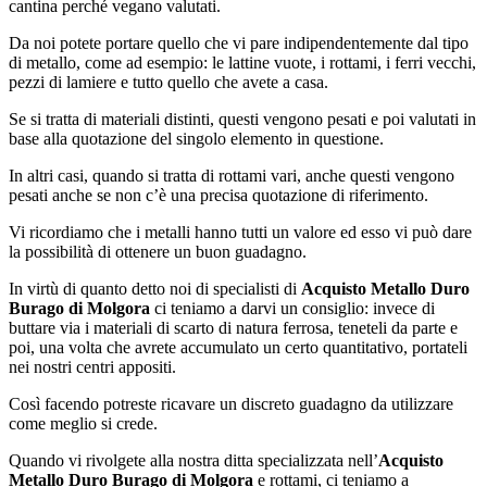
cantina perché vegano valutati.
Da noi potete portare quello che vi pare indipendentemente dal tipo
di metallo, come ad esempio: le lattine vuote, i rottami, i ferri vecchi,
pezzi di lamiere e tutto quello che avete a casa.
Se si tratta di materiali distinti, questi vengono pesati e poi valutati in
base alla quotazione del singolo elemento in questione.
In altri casi, quando si tratta di rottami vari, anche questi vengono
pesati anche se non c’è una precisa quotazione di riferimento.
Vi ricordiamo che i metalli hanno tutti un valore ed esso vi può dare
la possibilità di ottenere un buon guadagno.
In virtù di quanto detto noi di specialisti di
Acquisto Metallo Duro
Burago di Molgora
ci teniamo a darvi un consiglio: invece di
buttare via i materiali di scarto di natura ferrosa, teneteli da parte e
poi, una volta che avrete accumulato un certo quantitativo, portateli
nei nostri centri appositi.
Così facendo potreste ricavare un discreto guadagno da utilizzare
come meglio si crede.
Quando vi rivolgete alla nostra ditta specializzata nell’
Acquisto
Metallo Duro Burago di Molgora
e rottami, ci teniamo a