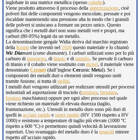
inglobate in una matrice metallica (spesso
cobalto
).
Viene prodotto attraverso il processo della
sinterizzazione
, cioè
polveri fini delle componenti vengono mescolate, pressate e poi
riscaldate mantenendo una pressione alta in modo che i granuli
delle polveri si uniscano a formare un pezzo unico. Questo
significa che i
metalli duri
non sono metalli veri e propri, ma
carburi (80-95%) legati da un metallo.
La denominazione gergale Widia deriva dal marchio registrato
della
Krupp
che inventò nel
1926
questo materiale e lo chiamò
Wi
e
Dia
mant
(
come diamante
). I carburi utilizzati sono per lo più
carburo di
tungsteno
, di
titanio
e di
tantalio
. Se prevale il carburo
di titanio e il cobalto viene sostituito con
nickel
, il materiale viene
denominato
Cermet
(dall’inglese
Cer
amic
Met
al). Se i
componenti dei metalli duri o elementi simili vengono uniti
tramite fusione, si tratta di
stelliti
.
I metalli duri vengono utilizzati per realizzare utensili per processi
industriali ad asportazione di truciolo (
tornitura
,
fresatura
,
foratura
maschiatura) oppure per ogni altro processo nel quale
viene richiesto un materiale di elevata durezza (taglio,
frantumazione, etc.). Utensili in metallo duro sono più duri di
quelli in
acciaio rapido
e
super rapido
(HV 1500 rispetto a HV
1000) e resistono a temperature di taglio più elevate (1000 °C
rispetto a 600 °C) e permettono quindi velocità di lavorazione
superiori. Uno svantaggio del metallo duro è la
tenacità
minore
rispetto all’acciaio rapido.