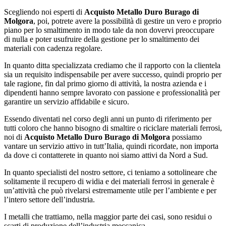
Scegliendo noi esperti di
Acquisto Metallo Duro Burago di
Molgora
, poi, potrete avere la possibilità di gestire un vero e proprio
piano per lo smaltimento in modo tale da non dovervi preoccupare
di nulla e poter usufruire della gestione per lo smaltimento dei
materiali con cadenza regolare.
In quanto ditta specializzata crediamo che il rapporto con la clientela
sia un requisito indispensabile per avere successo, quindi proprio per
tale ragione, fin dal primo giorno di attività, la nostra azienda e i
dipendenti hanno sempre lavorato con passione e professionalità per
garantire un servizio affidabile e sicuro.
Essendo diventati nel corso degli anni un punto di riferimento per
tutti coloro che hanno bisogno di smaltire o riciclare materiali ferrosi,
noi di
Acquisto Metallo Duro Burago di Molgora
possiamo
vantare un servizio attivo in tutt’Italia, quindi ricordate, non importa
da dove ci contatterete in quanto noi siamo attivi da Nord a Sud.
In quanto specialisti del nostro settore, ci teniamo a sottolineare che
solitamente il recupero di widia e dei materiali ferrosi in generale è
un’attività che può rivelarsi estremamente utile per l’ambiente e per
l’intero settore dell’industria.
I metalli che trattiamo, nella maggior parte dei casi, sono residui o
scarti di produzione dell’industria meccanica.